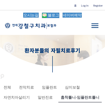
홈
Log In
Register
오시는길
블로그
네이버예약
환자분들의 자필치료후기
전체
전악치료
임플란트
심미보철
자연치아살리기
일반진료
흡착틀니-임플란트틀니