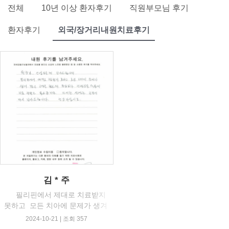
전체
10년 이상 환자후기
직원부모님 후기
환자후기
외국/장거리내원치료후기
김 * 주
필리핀에서 제대로 치료받지
못하고 모든 치아에 문제가 생겨
많
2024-10-21 | 조회 357