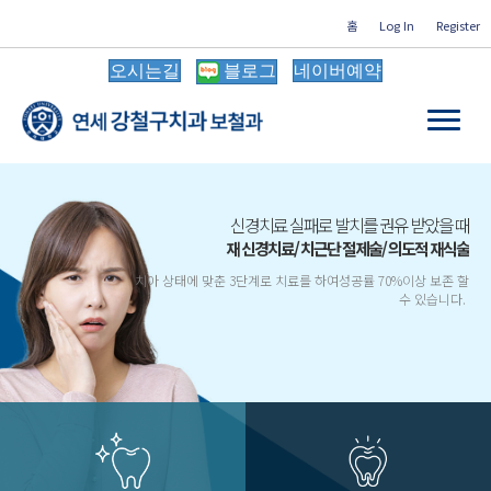
홈
Log In
Register
오시는길
블로그
네이버예약
신경치료 실패로 발치를 권유 받았을 때
재 신경치료/ 치근단 절제술/ 의도적 재식술
치아 상태에 맞춘 3단계로 치료를 하여성공률 70%이상 보존 할
수 있습니다.