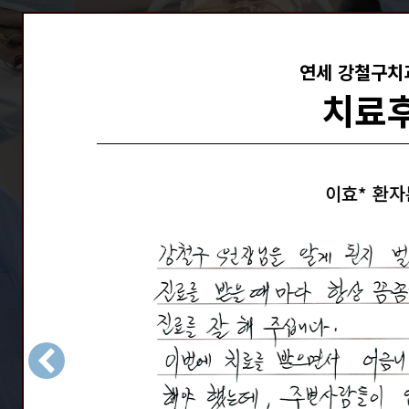
연세 강철구치
치료
내용
한*희 환