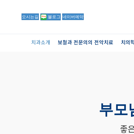
오시는길
블로그
네이버예약
치과소개
보철과 전문의의 전악치료
치의학
부모
좋은