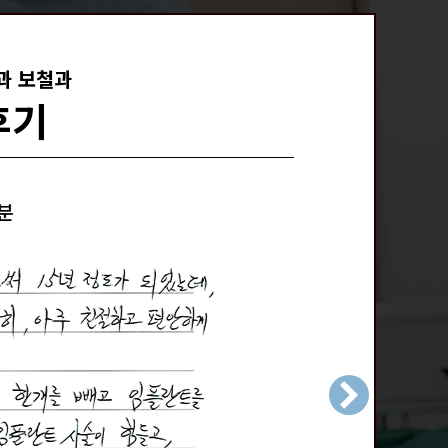
과 보철과
후기
자분