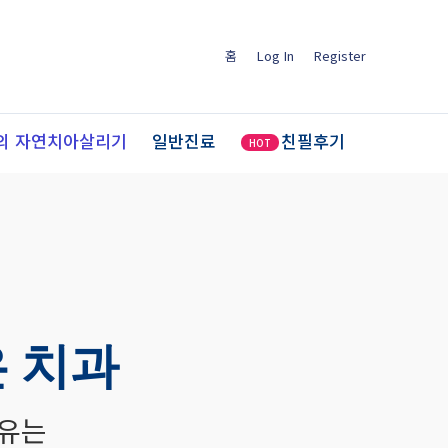
홈
Log In
Register
의 자연치아살리기
일반진료
친필후기
HOT
 치과
이유는