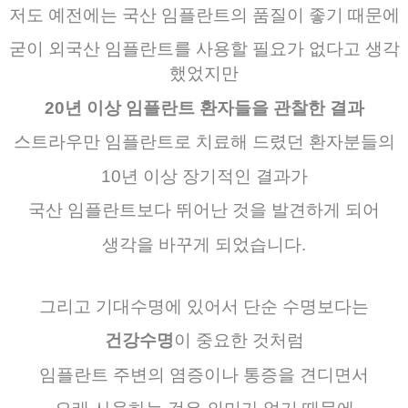
저도
예전에는
국산
임플란트의
품질이
좋기
때문에
굳이
외국산
임플란트를
사용할
필요가
없다고
생각
했었지만
20
년
이상
임플란트
환자들을
관찰한
결과
스트라우만
임플란트로
치료해
드렸던
환자분들의
10
년
이상
장기적인
결과가
국산
임플란트보다
뛰어난
것을
발견하게
되어
생각을
바꾸게
되었습니다
.
그리고
기대수명에
있어서
단순
수명보다는
건강수명
이
중요한
것처럼
임플란트 주변의 염증이나
통증을
견디면서