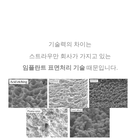
기술력의
차이는
스트라우만
회사가
가지고
있는
임플란트
표면처리
기술
때문입니다
.