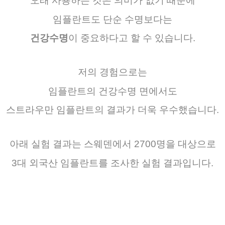
오래
사용하는
것은
의미가
없기
때문에
임플란트도
단순
수명보다는
건강수명
이
중요하다고
할
수
있습니다
.
저의
경험으로는
임플란트의
건강수명
면에서도
스트라우만
임플란트의
결과가
더욱
우수했습니다
.
아래 실험
결과는
스웨덴에서
2700
명을
대상으로
3
대
외국산
임플란트를
조사한
실험 결과입니다.