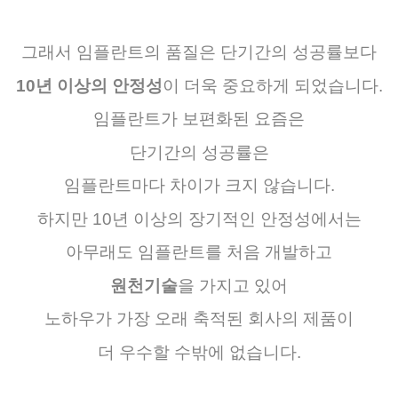
그래서
임플란트의
품질은
단기간의
성공률보다
10
년
이상의
안정성
이
더욱
중요하게
되었습니다
.
임플란트가
보편화된
요즘은
단기간의
성공률은
임플란트마다
차이가
크지
않습니다
.
하지만
10
년
이상의
장기적인
안정성에서는
아무래도
임플란트를
처음
개발하고
원천기술
을
가지고
있어
노하우가
가장
오래
축적된
회사의
제품이
더
우수할
수밖에
없습니다
.