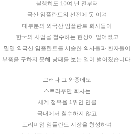
불행히도
10여 년
전부터
국산
임플란트의
선전에
못 이겨
대부분의
외국산
임플란트
회사들이
한국의
사업을
철수하는
현상이
벌어졌고
몇몇
외국산
임플란트를
시술한
의사들과
환자들이
부품을 구하지 못해 낭패를
보는
일이
벌어졌습니다.
그러나
그
와중에도
스트라우만
회사는
세계 점유율
1
위인
만큼
국내에서 철수하지 않고
프리미엄
임플란트
시장을
형성하며