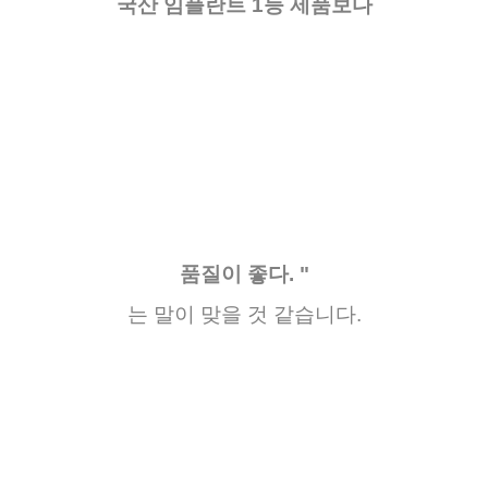
국산 임플란트 1등 제품보다
품질이 좋다. "
는
말이
맞을
것
같습니다
.