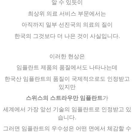
알
수
있듯이
최상위
의료 서비스
부문에서는
아직까지
일부
선진국의
의료의
질이
한국의
그것보다
더
나은
것이
사실입니다
.
이러한
현상은
임플란트
제품의
품질에서도
나타나는데
한국산
임플란트의
품질이
국제적으로도
인정받고
있지만
스위스의
스트라우만
임플란트
가
세계에서
가장
앞선
기술의
임플란트로
인정받고
있
습니다
.
그러면
임플란트의
우수성은
어떤
면에서
체감할
수