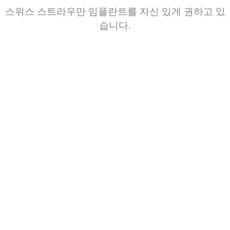
스위스 스트라우만
임플란트를
자신 있게
권하고
있
습니다
.