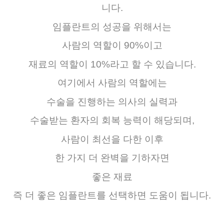
니다
.
임플란트의
성공을
위해서는
사람의
역할이
90%
이고
재료의
역할이
10%
라고
할
수
있습니다
.
여기에서
사람의
역할에는
수술을
진행하는
의사의
실력과
수술받는
환자의
회복 능력이
해당되며
,
사람이
최선을
다한
이후
한
가지
더
완벽을
기하자면
좋은
재료
즉
더
좋은
임플란트를
선택하면
도움이
됩니다
.