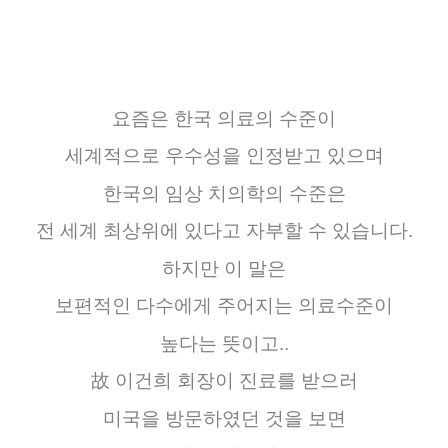
요즘은
한국
의료의
수준이
세계적으로
우수성을
인정받고
있으며
한국의
임상
치의학의
수준은
전 세계
최상위에
있다고
자부할
수
있습니다
.
하지만
이 말은
보편적인
다수에게
주어지는
의료수준이
높다는
뜻이고
..
故
이건희
회장이
진료를
받으러
미국을
방문하였던
것을
보면