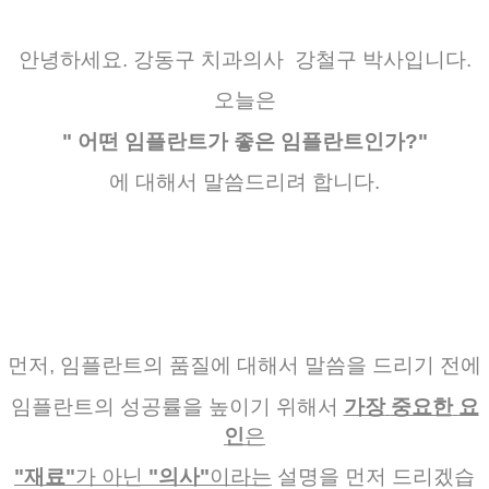
안녕하세요
.
강동구 치과의사 강철구 박사입니다.
오늘은
" 어떤 임플란트가 좋은 임플란트인가?"
에
대해서
말씀드리려
합니다
.
먼저
,
임플란트의
품질에
대해서
말씀을
드리기
전에
임플란트의
성공률을
높이기
위해서
가장
중요한
요
인
은
"
재료
"
가
아닌
"
의사
"
이라는
설명을
먼저
드리겠습