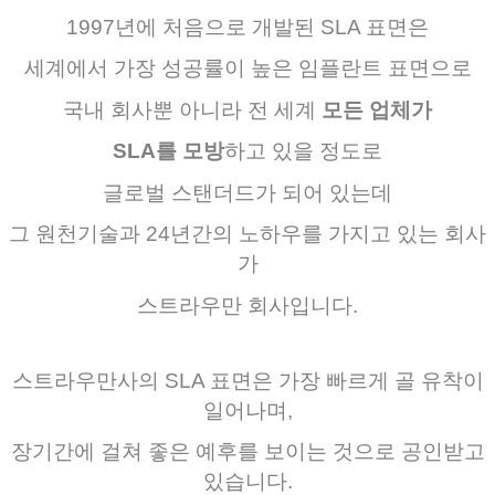
1997
년에
처음으로
개발된
SLA 표면은
세계에서
가장
성공률이
높은
임플란트
표면으로
국내 회사뿐
아니라
전 세계
모든
업체가
SLA
를
모방
하고
있을
정도로
글로벌
스탠더드가
되어
있는데
그
원천기술과
24
년간의
노하우를
가지고
있는
회사
가
스트라우만
회사입니다
.
스트라우만사의
SLA 표면은
가장
빠르게
골 유착이
일어나며
,
장기간에
걸쳐
좋은
예후를
보이는
것으로
공인받고
있습니다
.