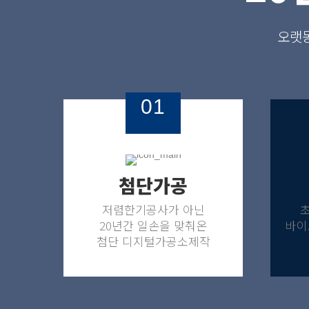
오랫동
01
첨단가공
저렴한기공사가 아닌
20년간 일손을 맞춰온
바이
첨단 디지털가공소제작