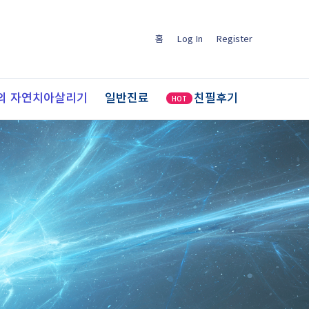
홈
Log In
Register
의 자연치아살리기
일반진료
친필후기
HOT