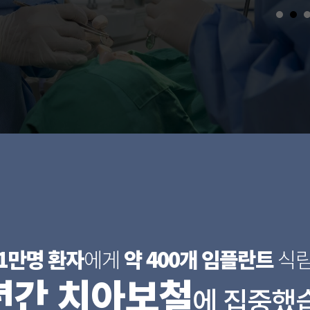
1만명 환자
에게
약 400개 임플란트
식
년간 치아보철
에 집중했