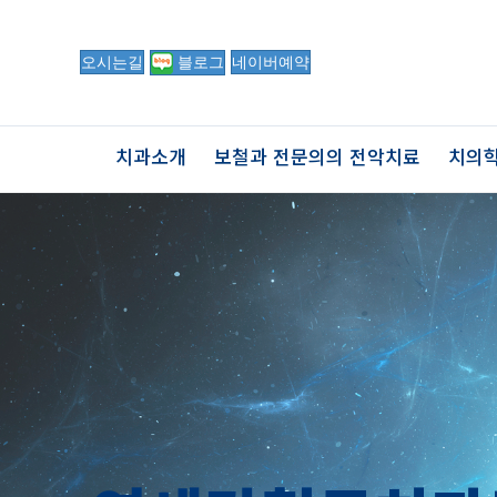
오시는길
블로그
네이버예약
치과소개
보철과 전문의의 전악치료
치의학