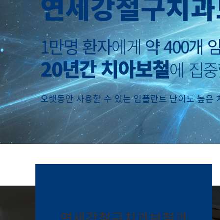
연세강철구치과
1만명 환자
에게
약 400개
20년간 치아보철
에 집중
오랫동안 사용할 수 있는 임플란트 난이도 높은 
연세강철구치과보철과